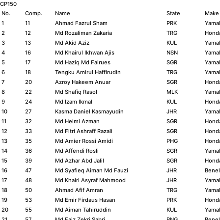
CP150
No.
Comp.
Name
State
Make
1
11
Ahmad Fazrul Sham
PRK
Yama
2
12
Md Rozaliman Zakaria
TRG
Hond
3
13
Md Akid Aziz
KUL
Yama
4
16
Md Khairul Ikhwan Ajis
NSN
Yama
5
17
Md Haziq Md Fairues
SGR
Yama
6
18
Tengku Amirul Haffirudin
TRG
Yama
7
20
Azroy Hakeem Anuar
SGR
Hond
8
22
Md Shafiq Rasol
MLK
Yama
9
24
Md Izam Ikmal
KUL
Hond
10
27
Kasma Daniel Kasmayudin
JHR
Yama
11
32
Md Helmi Azman
SGR
Hond
12
33
Md Fitri Ashraff Razali
SGR
Hond
13
35
Md Amier Rossi Amidi
PHG
Hond
14
36
Md Affendi Rosli
SGR
Yama
15
39
Md Azhar Abd Jalil
SGR
Hond
16
47
Md Syafieq Aiman Md Fauzi
JHR
Benel
17
48
Md Khairi Asyraf Mahmood
JHR
Yama
18
50
Ahmad Afif Amran
TRG
Yama
19
53
Md Emir Firdaus Hasan
PRK
Hond
20
55
Md Aiman Tahiruddin
KUL
Yama
21
57
Md Faiz Zekri Sabri
PNG
Benel