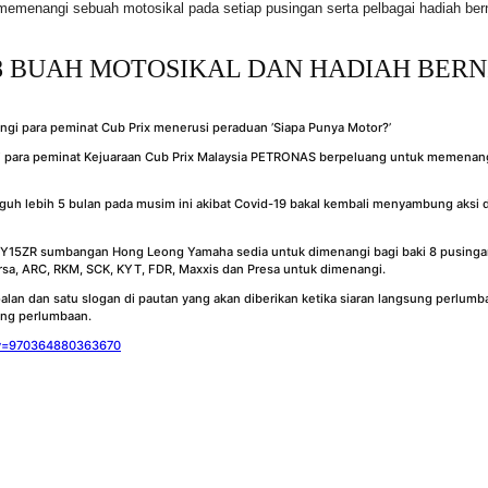
 memenangi sebuah motosikal pada setiap pusingan serta pelbagai hadiah be
 BUAH MOTOSIKAL DAN HADIAH BERNI
gi para peminat Kejuaraan Cub Prix Malaysia PETRONAS berpeluang untuk memenang
gguh lebih 5 bulan pada musim ini akibat Covid-19 bakal kembali menyambung aksi
15ZR sumbangan Hong Leong Yamaha sedia untuk dimenangi bagi baki 8 pusingan 
sa, ARC, RKM, SCK, KYT, FDR, Maxxis dan Presa untuk dimenangi.
an dan satu slogan di pautan yang akan diberikan ketika siaran langsung perlumbaa
ung perlumbaan.
?v=970364880363670