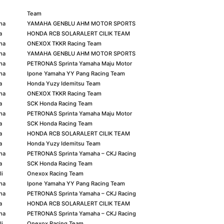
Team
ha
YAMAHA GENBLU AHM MOTOR SPORTS
a
HONDA RCB SOLARALERT CILIK TEAM
ha
ONEXOX TKKR Racing Team
ha
YAMAHA GENBLU AHM MOTOR SPORTS
ha
PETRONAS Sprinta Yamaha Maju Motor
ha
Ipone Yamaha YY Pang Racing Team
a
Honda Yuzy Idemitsu Team
ha
ONEXOX TKKR Racing Team
a
SCK Honda Racing Team
ha
PETRONAS Sprinta Yamaha Maju Motor
a
SCK Honda Racing Team
a
HONDA RCB SOLARALERT CILIK TEAM
a
Honda Yuzy Idemitsu Team
ha
PETRONAS Sprinta Yamaha – CKJ Racing
a
SCK Honda Racing Team
li
Onexox Racing Team
ha
Ipone Yamaha YY Pang Racing Team
ha
PETRONAS Sprinta Yamaha – CKJ Racing
a
HONDA RCB SOLARALERT CILIK TEAM
ha
PETRONAS Sprinta Yamaha – CKJ Racing
li
Onexox Racing Team