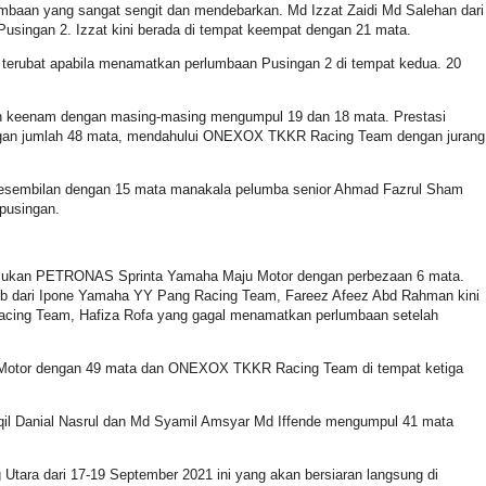
baan yang sangat sengit dan mendebarkan. Md Izzat Zaidi Md Salehan dari
singan 2. Izzat kini berada di tempat keempat dengan 21 mata.
terubat apabila menamatkan perlumbaan Pusingan 2 di tempat kedua. 20
dan keenam dengan masing-masing mengumpul 19 dan 18 mata. Prestasi
ngan jumlah 48 mata, mendahului ONEXOX TKKR Racing Team dengan jurang
 kesembilan dengan 15 mata manakala pelumba senior Ahmad Fazrul Sham
pusingan.
 pasukan PETRONAS Sprinta Yamaha Maju Motor dengan perbezaan 6 mata.
ib dari Ipone Yamaha YY Pang Racing Team, Fareez Afeez Abd Rahman kini
cing Team, Hafiza Rofa yang gagal menamatkan perlumbaan setelah
 Motor dengan 49 mata dan ONEXOX TKKR Racing Team di tempat ketiga
l Danial Nasrul dan Md Syamil Amsyar Md Iffende mengumpul 41 mata
 Utara dari 17-19 September 2021 ini yang akan bersiaran langsung di