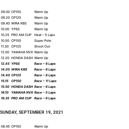
09.00
CP150
Warm Up
09.20
CP125
Warm Up
09.40
WIRA KBS
Warm Up
10.00
YPSS
Warm Up
10.25
PRO AM CUP
Heat – 5 Laps
10.50
CP150
Super Pole
11.30
CP125
Shoot Out
12.00
YAMAHA NVX
Warm Up
12.20
HONDA DASH
Warm Up
12.45
YPSS
Race – 6 Laps
14.05
WIRA KBS
Race – 6 Laps
14.40
CP125
Race – 8 Laps
15.15
CP150
Race – 11 Laps
15.50
HONDA DASH
Race – 6 Laps
16.10
YAMAHA NVX
Race – 5 Laps
16.35
PRO AM CUP
Race – 6 Laps
SUNDAY, SEPTEMBER 19, 2021
08.45
CP150
Warm Up