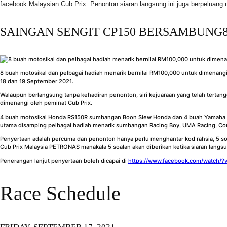
facebook Malaysian Cub Prix. Penonton siaran langsung ini juga berpeluang
SAINGAN SENGIT CP150 BERSAMBUNG8
8 buah motosikal dan pelbagai hadiah menarik bernilai RM100,000 untuk dimenan
18 dan 19 September 2021.
Walaupun berlangsung tanpa kehadiran penonton, siri kejuaraan yang telah tertan
dimenangi oleh peminat Cub Prix.
4 buah motosikal Honda RS150R sumbangan Boon Siew Honda dan 4 buah Yamaha Y
utama disamping pelbagai hadiah menarik sumbangan Racing Boy, UMA Racing, Cor
Penyertaan adalah percuma dan penonton hanya perlu menghantar kod rahsia, 5 soal
Cub Prix Malaysia PETRONAS manakala 5 soalan akan diberikan ketika siaran langs
Penerangan lanjut penyertaan boleh dicapai di
https://www.facebook.com/watch/
Race Schedule