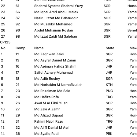
22
61
Shahrol Syazras Shahrol Yuzy
SGR
Hond
23
66
Md Iqbal Amri Abdul Malek
SGR
Yama
24
87
Nazirul Izzat Md Bahauddin
MLK
Yama
25
92
Md Muzakkir Mohamed
SGR
Yama
26
96
Abdul Muhaimin Roslan
SGR
Benel
27
98
Md Izzat Zaidi Md Salehan
SGR
Yama
CP125
No.
Comp.
Name
State
Mak
1
12
Md Zaqhwan Zaidi
SGR
Hon
2
13
Md Asyraf Daniel M Zamri
SGR
Yam
3
16
Md Aeiman Hafidz Shahril
JHR
Yam
4
17
Saiful Azhary Muhamad
JHR
Yam
5
18
Md Adib Rosley
SGR
Yam
6
21
Md Norhakim M Norhafizullah
KTN
Yam
7
23
Md Rozaiman Md Said
PNG
Hon
8
24
Md Hafiza Rofa
TRG
Yam
9
26
Awal M Al Fikri Yusni
SGR
Hon
10
27
Md Zaki A Zamri
SGR
Yam
11
29
Md Afizad Supaat
SGR
Hon
12
31
Rahimi Nabil Razu
TRG
Yam
13
32
Md Aliff Danial M Asri
JHR
Yam
14
36
Md Syafiq Rosli
PRK
Yam