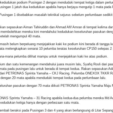
kedudukan podium Pusingan 2 dengan menduduki tempat ketiga dalam perlum
gan 1 jatuh dua kedudukan apabila hanya berjaya mengutip 1 mata pada Pu
ingan 1 disebabkan masalah teknikal sejurus sebelum perlumbaan sedikit 
rakan sepasukan Aiman Tahiruddin dan Ahmad Afif Amran di tempat kelima 
i membolehkan mereka kini mendahului kedudukan keseluruhan pasukan de
etelah mengumpul 40 mata.
asih belum berpeluang menjejakkan kaki ke podium kini berada di tangga
a melengkapkan senarai 10 pelumba teratas keseluruhan CP150 selepas 2 
ana-mana pelumba dilihat mampu untuk menjejakkan kaki ke atas podium.
dium dan satu kemenangan mendahului juara musim lalu, Syafiq Rosli dari
ata pada pusingan lalu untuk berada di tempat kedua. Rakan sepasukan Ad
off dari PETRONAS Sprinta Yamaha – CKJ Racing. Pelumba ONEXOX TKKR Ra
dengan 20 mata apabila menduduki tempat kedua pada perlumbaan lalu.
seluruhan pasukan dengan 70 mata diikuti PETRONAS Sprinta Yamaha Maju
AS Sprinta Yamaha – 31 Racing apabila kedua-dua pelumba mereka Md Aqi
 kedudukan ketiga hanya dengan perbezaan satu mata.
kembali beraksi pada Pusingan 3 dan 4 yang akan berlangsung di Litar Sepang