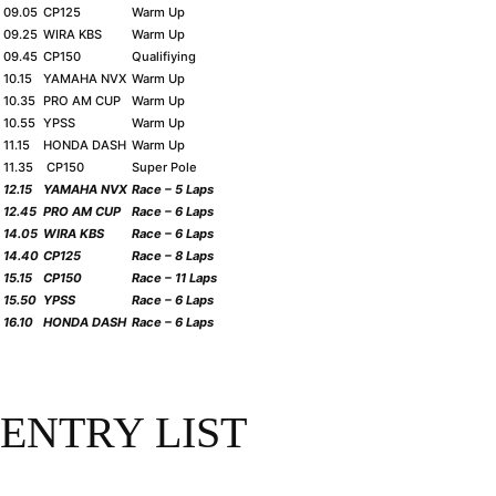
09.05
CP125
Warm Up
09.25
WIRA KBS
Warm Up
09.45
CP150
Qualifiying
10.15
YAMAHA NVX
Warm Up
10.35
PRO AM CUP
Warm Up
10.55
YPSS
Warm Up
11.15
HONDA DASH
Warm Up
11.35
CP150
Super Pole
12.15
YAMAHA NVX
Race – 5 Laps
12.45
PRO AM CUP
Race – 6 Laps
14.05
WIRA KBS
Race – 6 Laps
14.40
CP125
Race – 8 Laps
15.15
CP150
Race – 11 Laps
15.50
YPSS
Race – 6 Laps
16.10
HONDA DASH
Race – 6 Laps
ENTRY LIST