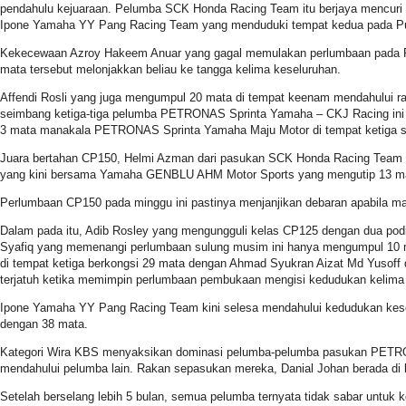
pendahulu kejuaraan. Pelumba SCK Honda Racing Team itu berjaya mencuri 
Ipone Yamaha YY Pang Racing Team yang menduduki tempat kedua pada Pusin
Kekecewaan Azroy Hakeem Anuar yang gagal memulakan perlumbaan pada Pus
mata tersebut melonjakkan beliau ke tangga kelima keseluruhan.
Affendi Rosli yang juga mengumpul 20 mata di tempat keenam mendahului 
seimbang ketiga-tiga pelumba PETRONAS Sprinta Yamaha – CKJ Racing in
3 mata manakala PETRONAS Sprinta Yamaha Maju Motor di tempat ketiga s
Juara bertahan CP150, Helmi Azman dari pasukan SCK Honda Racing Team m
yang kini bersama Yamaha GENBLU AHM Motor Sports yang mengutip 13 mat
Perlumbaan CP150 pada minggu ini pastinya menjanjikan debaran apabila m
Dalam pada itu, Adib Rosley yang mengungguli kelas CP125 dengan dua po
Syafiq yang memenangi perlumbaan sulung musim ini hanya mengumpul 10 m
di tempat ketiga berkongsi 29 mata dengan Ahmad Syukran Aizat Md Yus
terjatuh ketika memimpin perlumbaan pembukaan mengisi kedudukan kelima 
Ipone Yamaha YY Pang Racing Team kini selesa mendahului kedudukan ke
dengan 38 mata.
Kategori Wira KBS menyaksikan dominasi pelumba-pelumba pasukan PETRON
mendahului pelumba lain. Rakan sepasukan mereka, Danial Johan berada di
Setelah berselang lebih 5 bulan, semua pelumba ternyata tidak sabar untuk 