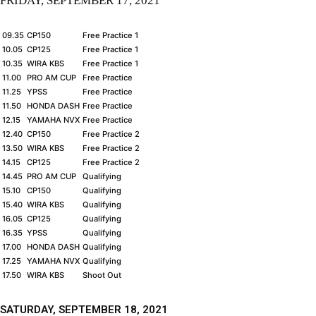
FRIDAY, SEPTEMBER 17, 2021
09.35
CP150
Free Practice 1
10.05
CP125
Free Practice 1
10.35
WIRA KBS
Free Practice 1
11.00
PRO AM CUP
Free Practice
11.25
YPSS
Free Practice
11.50
HONDA DASH
Free Practice
12.15
YAMAHA NVX
Free Practice
12.40
CP150
Free Practice 2
13.50
WIRA KBS
Free Practice 2
14.15
CP125
Free Practice 2
14.45
PRO AM CUP
Qualifying
15.10
CP150
Qualifying
15.40
WIRA KBS
Qualifying
16.05
CP125
Qualifying
16.35
YPSS
Qualifying
17.00
HONDA DASH
Qualifying
17.25
YAMAHA NVX
Qualifying
17.50
WIRA KBS
Shoot Out
SATURDAY, SEPTEMBER 18, 2021