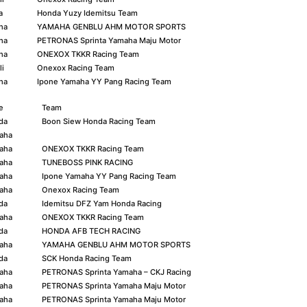
a
Honda Yuzy Idemitsu Team
ha
YAMAHA GENBLU AHM MOTOR SPORTS
ha
PETRONAS Sprinta Yamaha Maju Motor
ha
ONEXOX TKKR Racing Team
li
Onexox Racing Team
ha
Ipone Yamaha YY Pang Racing Team
e
Team
da
Boon Siew Honda Racing Team
aha
aha
ONEXOX TKKR Racing Team
aha
TUNEBOSS PINK RACING
aha
Ipone Yamaha YY Pang Racing Team
aha
Onexox Racing Team
da
Idemitsu DFZ Yam Honda Racing
aha
ONEXOX TKKR Racing Team
da
HONDA AFB TECH RACING
aha
YAMAHA GENBLU AHM MOTOR SPORTS
da
SCK Honda Racing Team
aha
PETRONAS Sprinta Yamaha – CKJ Racing
aha
PETRONAS Sprinta Yamaha Maju Motor
aha
PETRONAS Sprinta Yamaha Maju Motor